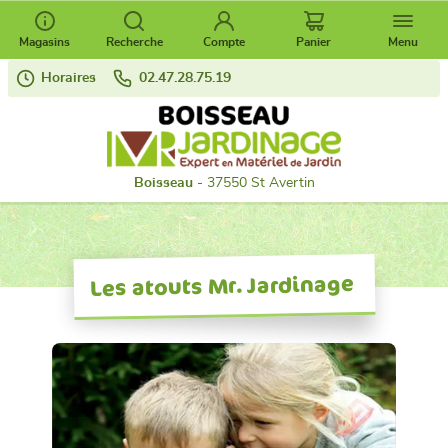
Magasins
Recherche
Compte
Panier
Menu
Horaires
02.47.28.75.19
Boisseau
- 37550 St Avertin
Les atouts Mr. Jardinage