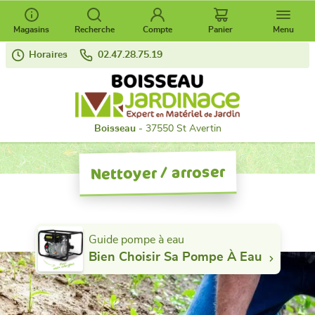
Magasins
Recherche
Compte
Panier
Menu
Horaires
02.47.28.75.19
Boisseau
- 37550 St Avertin
Nettoyer / arroser
Guide pompe à eau
Bien Choisir Sa Pompe À Eau