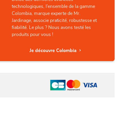
technologiques, l’ensemble de la gamme
Colombia, marque experte de Mr.
Jardinage, associe praticité, robustesse et
fiabilité. Le plus ? Nous avons testé les
produits pour vous !
Je découvre Colombia