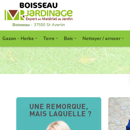
Boisseau
- 37550 St Avertin
Gazon – Herbe
Terre
Bois
Nettoyer / arroser