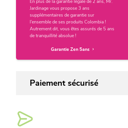
En plus de la garantie légale de 2 ans, Mr.
Jardinage vous propose 3 ans
supplémentaires de garantie sur
l’ensemble de ses produits Colombia !
Autrement dit, vous êtes assurés de 5 ans
de tranquillité absolue !
Garantie Zen 5ans
Paiement sécurisé