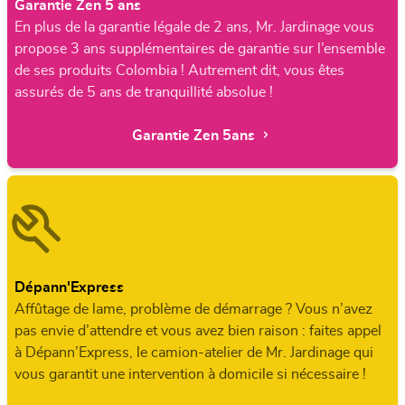
Garantie Zen 5 ans
En plus de la garantie légale de 2 ans, Mr. Jardinage vous
propose 3 ans supplémentaires de garantie sur l’ensemble
de ses produits Colombia ! Autrement dit, vous êtes
assurés de 5 ans de tranquillité absolue !
Garantie Zen 5ans
Dépann'Express
Affûtage de lame, problème de démarrage ? Vous n’avez
pas envie d’attendre et vous avez bien raison : faites appel
à Dépann’Express, le camion-atelier de Mr. Jardinage qui
vous garantit une intervention à domicile si nécessaire !