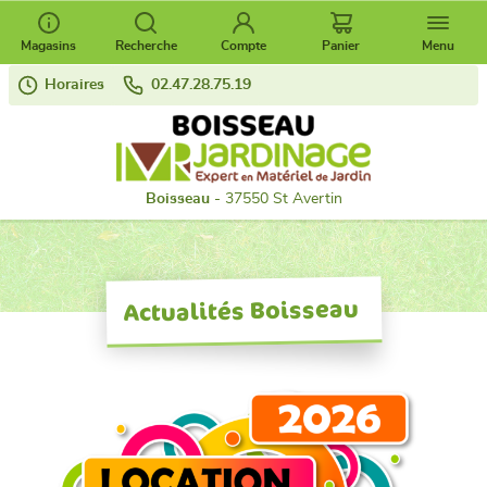
Magasins
Recherche
Compte
Panier
Menu
Horaires
02.47.28.75.19
Boisseau
- 37550 St Avertin
Actualités Boisseau