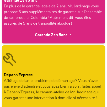
Garantie Zen 5 ans
En plus de la garantie légale de 2 ans, Mr. Jardinage vous
propose 3 ans supplémentaires de garantie sur l’ensemble
de ses produits Colombia ! Autrement dit, vous êtes
assurés de 5 ans de tranquillité absolue !
Garantie Zen 5ans
Dépann'Express
Affûtage de lame, problème de démarrage ? Vous n’avez
pas envie d’attendre et vous avez bien raison : faites appel
à Dépann’Express, le camion-atelier de Mr. Jardinage qui
vous garantit une intervention à domicile si nécessaire !