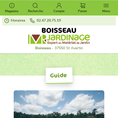
Magasins
Recherche
Compte
Panier
Menu
Horaires
02.47.28.75.19
Boisseau
- 37550 St Avertin
Guide