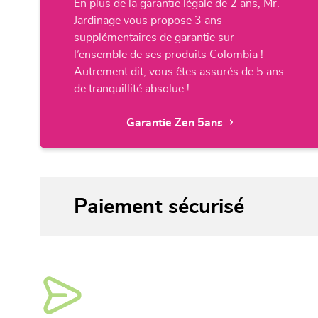
En plus de la garantie légale de 2 ans, Mr.
Jardinage vous propose 3 ans
supplémentaires de garantie sur
l’ensemble de ses produits Colombia !
Autrement dit, vous êtes assurés de 5 ans
de tranquillité absolue !
Garantie Zen 5ans
Paiement sécurisé