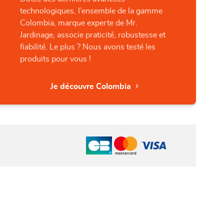
technologiques, l’ensemble de la gamme
Colombia, marque experte de Mr.
Jardinage, associe praticité, robustesse et
fiabilité. Le plus ? Nous avons testé les
produits pour vous !
Je découvre Colombia