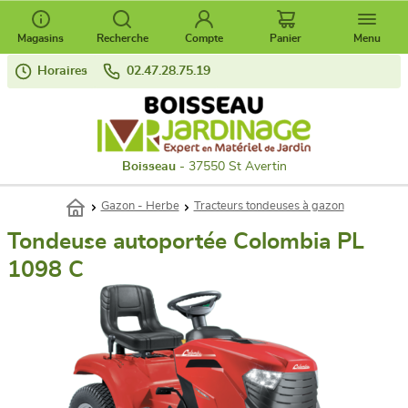
Magasins
Recherche
Compte
Panier
Menu
Horaires
02.47.28.75.19
Boisseau
- 37550 St Avertin
Gazon - Herbe
Tracteurs tondeuses à gazon
Tondeuse autoportée Colombia PL
1098 C